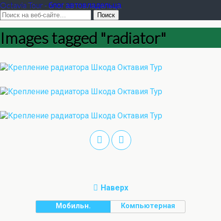
Octavia Tour - блог автовладельца
Images tagged "radiator"
Наверх
Мобильн.
Компьютерная