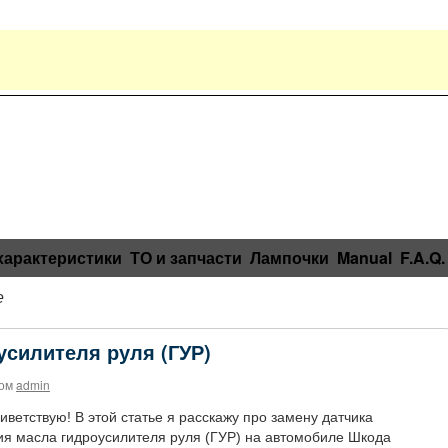
характеристики
ТО и запчасти
Лампочки
Manual
F.A.Q.
е
усилителя руля (ГУР)
ом
admin
иветствую! В этой статье я расскажу про замену датчика
ия масла гидроусилителя руля (ГУР) на автомобиле Шкода