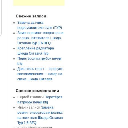
Свежие записи
Замена датчика
гидроусилителя руля (ГУР)
Замена ремня генератора и
ролика натяжителя Шкода
Октавия Тур 1.6 BFQ
Крепление радиатора
Шкода Октавия Тур
Перетёрся патрубок печки
bfq
Двигатель троит — пропуск
воспламенения — нагар на
свече Шкода Октавия
Свежие комментарии
Сергей
к записи
Перетёрся
патрубок печки bfq
Иван
к записи
Замена
ремня генератора и ролика
натяжителя Шкода Октавия
Тур 1.6 BFQ