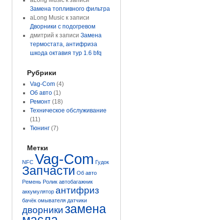
aLong Music
к записи
Замена топливного фильтра
aLong Music
к записи
Дворники с подогревом
дмитрий
к записи
Замена
термостата, антифриза
шкода октавия тур 1.6 bfq
Рубрики
Vag-Com
(4)
Об авто
(1)
Ремонт
(18)
Техническое обслуживание
(11)
Тюнинг
(7)
Метки
Vag-Com
NFC
Гудок
Запчасти
Об авто
Ремень
Ролик
автобагажник
антифриз
аккумулятор
бачёк омывателя
датчики
замена
дворники
масла