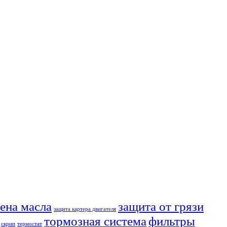
ена масла
защита от грязи
защита картера двигателя
тормозная система
фильтры
скрип
термостат