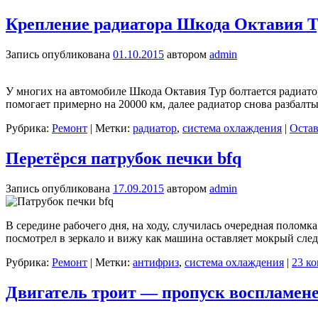
Крепление радиатора Шкода Октавия Т
Запись опубликована
01.10.2015
автором
admin
У многих на автомобиле Шкода Октавия Тур болтается радиатор
помогает примерно на 20000 км, далее радиатор снова разбал
Рубрика:
Ремонт
|
Метки:
радиатор
,
система охлаждения
|
Остав
Перетёрся патрубок печки bfq
Запись опубликована
17.09.2015
автором
admin
В середине рабочего дня, на ходу, случилась очередная поло
посмотрел в зеркало и вижу как машина оставляет мокрый след
Рубрика:
Ремонт
|
Метки:
антифриз
,
система охлаждения
|
23 к
Двигатель троит — пропуск воспламен