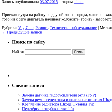
Запись опубликована
03.07.2015
автором
admin
Приехал с утра на работу на другой конец города, машина ехал
того ни с сего двигатель начинает колбасить (троить), загорает
Рубрика:
Vag-Com
,
Ремонт
,
Техническое обслуживание
|
Метки:
←
Предыдущие записи
Поиск по сайту
Найти:
Свежие записи
Замена датчика гидроусилителя руля (ГУР)
Замена ремня генератора и ролика натяжителя Шко
Крепление радиатора Шкода Октавия Тур
Перетёрся патрубок печки bfq