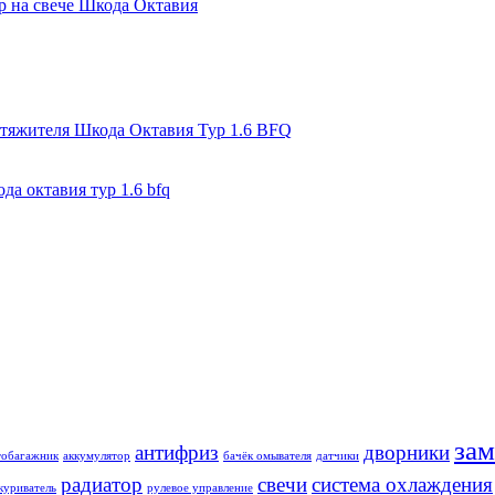
р на свече Шкода Октавия
атяжителя Шкода Октавия Тур 1.6 BFQ
да октавия тур 1.6 bfq
зам
антифриз
дворники
тобагажник
аккумулятор
бачёк омывателя
датчики
радиатор
свечи
система охлаждения
куриватель
рулевое управление