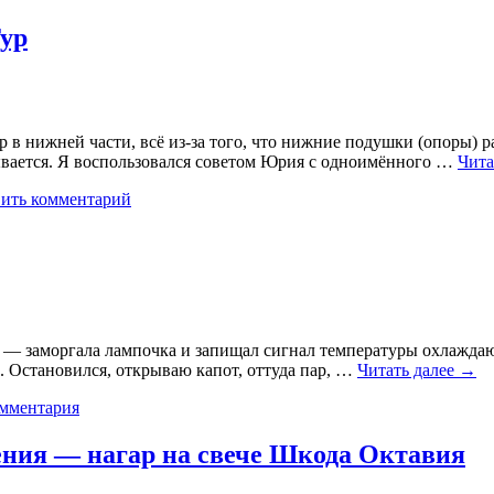
ур
 в нижней части, всё из-за того, что нижние подушки (опоры) 
тывается. Я воспользовался советом Юрия с одноимённого …
Чита
ить комментарий
мка — заморгала лампочка и запищал сигнал температуры охлажд
. Остановился, открываю капот, оттуда пар, …
Читать далее
→
омментария
ения — нагар на свече Шкода Октавия