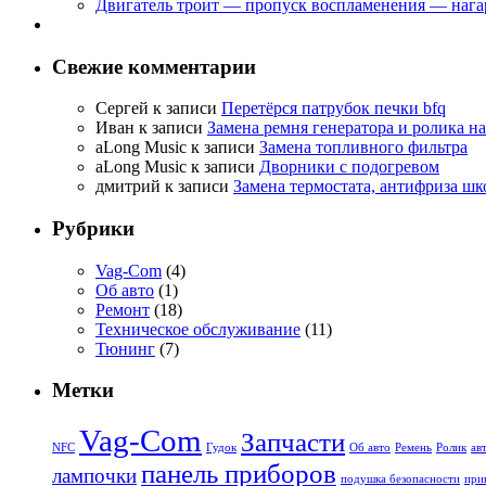
Двигатель троит — пропуск воспламенения — нага
Свежие комментарии
Сергей
к записи
Перетёрся патрубок печки bfq
Иван
к записи
Замена ремня генератора и ролика н
aLong Music
к записи
Замена топливного фильтра
aLong Music
к записи
Дворники с подогревом
дмитрий
к записи
Замена термостата, антифриза шко
Рубрики
Vag-Com
(4)
Об авто
(1)
Ремонт
(18)
Техническое обслуживание
(11)
Тюнинг
(7)
Метки
Vag-Com
Запчасти
NFC
Гудок
Об авто
Ремень
Ролик
ав
панель приборов
лампочки
подушка безопасности
при