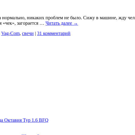
а нормально, никаких проблем не было. Сижу в машине, жду чело
ся «чек», загорается …
Читать далее
→
Vag-Com
,
свечи
|
31 комментарий
да Октавия Тур 1.6 BFQ