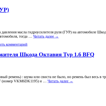
ГУР)
ка давления масла гидроусилителя руля (ГУР) на автомобиле Шко
автомобиля, тогда …
Читать далее
→
ить комментарий
яжителя Шкода Октавия Тур 1.6 BFQ
ый ремень) : шума или свиста не было, но ремень был весь в тр
KF (номер VKM6DK1195) и …
Читать далее
→