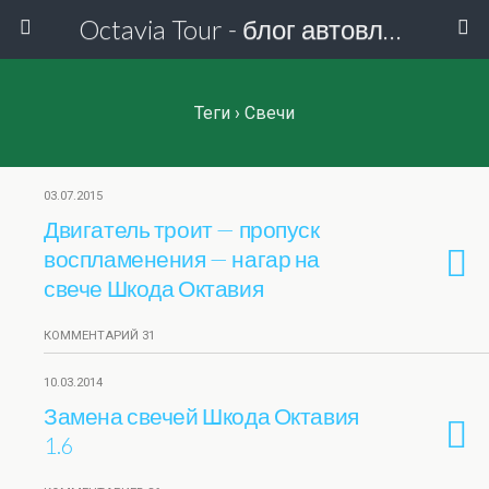
Octavia Tour - блог автовладельца
Теги › Свечи
03.07.2015
Двигатель троит — пропуск
воспламенения — нагар на
свече Шкода Октавия
КОММЕНТАРИЙ 31
10.03.2014
Замена свечей Шкода Октавия
1.6