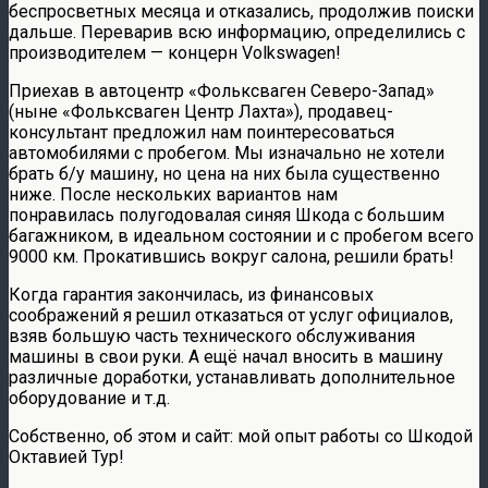
беспросветных месяца и отказались, продолжив поиски
дальше. Переварив всю информацию, определились с
производителем — концерн Volkswagen!
Приехав в автоцентр «Фольксваген Северо-Запад»
(ныне «Фольксваген Центр Лахта»), продавец-
консультант предложил нам поинтересоваться
автомобилями с пробегом. Мы изначально не хотели
брать б/у машину, но цена на них была существенно
ниже. После нескольких вариантов нам
понравилась полугодовалая синяя Шкода с большим
багажником, в идеальном состоянии и с пробегом всего
9000 км. Прокатившись вокруг салона, решили брать!
Когда гарантия закончилась, из финансовых
соображений я решил отказаться от услуг официалов,
взяв большую часть технического обслуживания
машины в свои руки. А ещё начал вносить в машину
различные доработки, устанавливать дополнительное
оборудование и т.д.
Собственно, об этом и сайт: мой опыт работы со Шкодой
Октавией Тур!