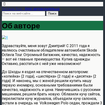
Octavia Tour - блог автовладельца
Об авторе
Здравствуйте, меня зовут Дмитрий! С 2011 года я
являюсь счастливым обладателем автомобиля Skoda
Octavia Tour. Огромный багажник, качество, надежность
— вот её главные преимущества. Купив однажды
Октавию, расстаться с ней уже невозможно!
До Шкоды я ездил на отечественном автопроме:
«копейка» (2 года), «шестёрка» (2 года) и «десятка» (2
года). И наконец, мы с женой решили купить нашу
первую иномарку, основными требованиями были
качество, надёжность и цена. Намучившись с русскими
машинами, решили брать новую. Облазили кучу сайтов,
перелистали кучу журналов, объездили кучу салонов,
встали в очередь на Volkswagen Polo седан, прождали 3