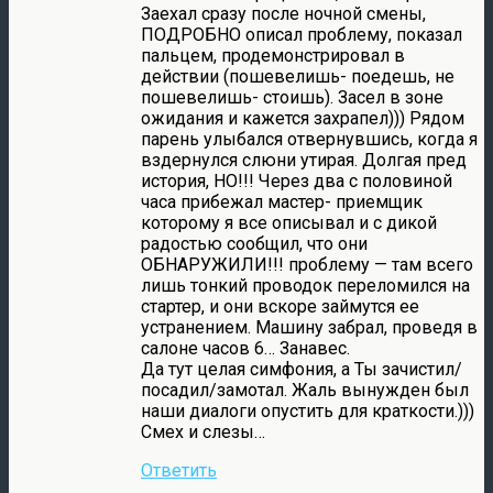
Заехал сразу после ночной смены,
ПОДРОБНО описал проблему, показал
пальцем, продемонстрировал в
действии (пошевелишь- поедешь, не
пошевелишь- стоишь). Засел в зоне
ожидания и кажется захрапел))) Рядом
парень улыбался отвернувшись, когда я
вздернулся слюни утирая. Долгая пред
история, НО!!! Через два с половиной
часа прибежал мастер- приемщик
которому я все описывал и с дикой
радостью сообщил, что они
ОБНАРУЖИЛИ!!! проблему — там всего
лишь тонкий проводок переломился на
стартер, и они вскоре займутся ее
устранением. Машину забрал, проведя в
салоне часов 6… Занавес.
Да тут целая симфония, а Ты зачистил/
посадил/замотал. Жаль вынужден был
наши диалоги опустить для краткости.)))
Смех и слезы…
Ответить